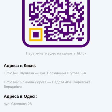
Перегляньте відео на каналі в TikTok
Адреса в Києві:
Офіс №1 Шулявка — вул. Полковника Шутова 9-А
Офіс №2 Кільцева Дорога — Садова 48А Софіївська
Борщагівка
Адреса в Одесі:
вул. Стовпова 28