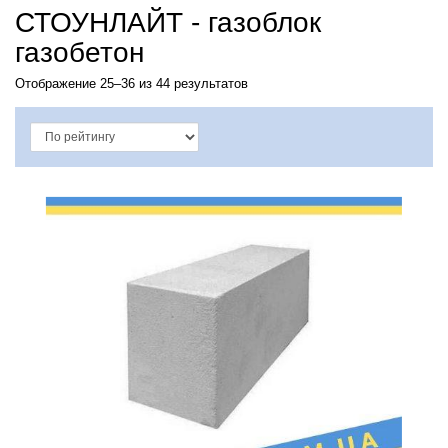
СТОУНЛАЙТ - газоблок
ФИЛЬТРОВАТЬ ПО ЦЕНЕ
газобетон
Отображение 25–36 из 44 результатов
НАЗНАЧЕНИЕ БЛОКА:
Стеновой
32
Перегородочный
4
U-блок
8
ПЛОТНОСТЬ ГАЗОБЛОКА, КГ/М3:
400
16
500
28
ПРОИЗВОДИТЕЛЬ ГАЗОБЛОКА:
Стоунлайт
44