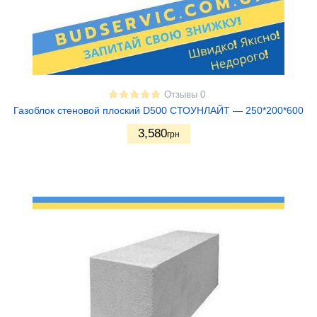
СОЕДИНЕНИЕ БЛОКА:
Паз-Гребень
16
Плоский
28
Отзывы 0
ТОЛЩИНА БЛОКА, ММ:
Газоблок стеновой плоский D500 СТОУНЛАЙТ — 250*200*600
3,580
75
1
грн
100
1
120
1
150
1
200
5
250
5
280
5
300
5
360
5
375
5
400
5