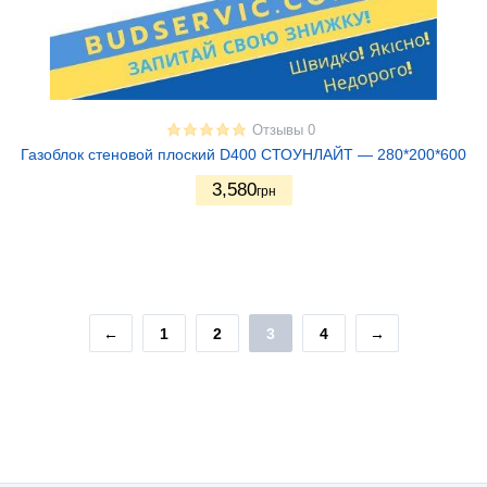
Отзывы 0
Газоблок стеновой плоский D400 СТОУНЛАЙТ — 280*200*600
3,580
грн
←
1
2
3
4
→