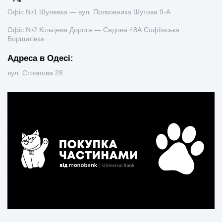
Офіс №1 Шулявка — вул. Полковника Шутова 9-А
Офіс №2 Кільцева Дорога — Садова 48А Софіївська
Борщагівка
Адреса в Одесі:
вул. Стовпова 28