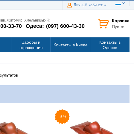
Личный кабинет
Корзина
ьвів, Житомир, Хмельницький:
600-33-70
Одеса:
(097) 600-43-30
Пустая
Заборы и
Контакты в
Контакты в Киеве
ограждения
Одессе
езультатов
-
5
%