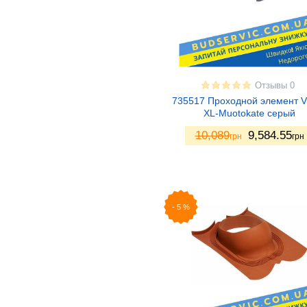
Отзывы 0
735517 Проходной элемент V
XL-Muotokate серый
10,089
9,584.55
грн
грн
-
5
%