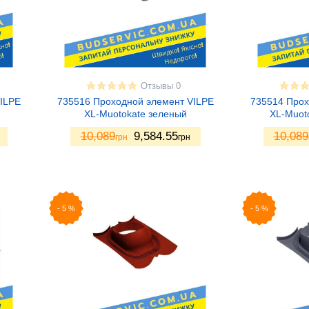
Отзывы 0
ILPE
735516 Проходной элемент VILPE
735514 Прох
XL-Muotokate зеленый
XL-Muot
10,089
9,584.55
10,089
грн
грн
-
5
%
-
5
%