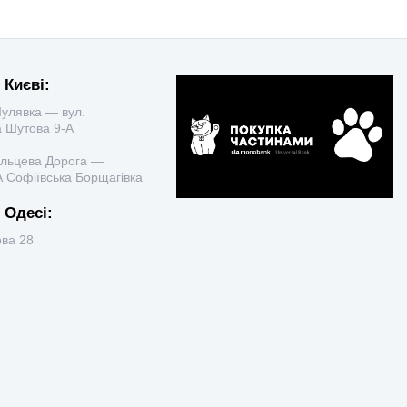
 Києві:
улявка — вул.
 Шутова 9-А
ільцева Дорога —
 Софіївська Борщагівка
 Одесі:
ова 28