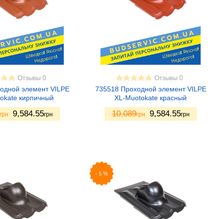
Отзывы 0
Отзывы 0
одной элемент VILPE
735518 Проходной элемент VILPE
okate кирпичный
XL-Muotokate красный
9,584.55
10,089
9,584.55
грн
грн
грн
грн
-
5
%