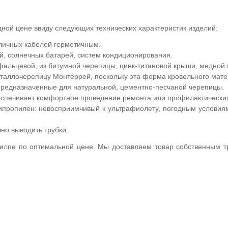
ной цене ввиду следующих технических характеристик изделий:
зличных кабелей герметичным.
, солнечных батарей, систем кондиционирования.
альцевой, из битумной черепицы, цинк-титановой крыши, медной 
аллочерепицу Монтеррей, поскольку эта форма кровельного матер
 предназначенные для натуральной, цементно-песчаной черепицы.
спечивает комфортное проведение ремонта или профилактически
пропилен: невосприимчивый к ультрафиолету, погодным условиям
о выводить трубки.
лпе по оптимальной цене. Мы доставляем товар собственным тра