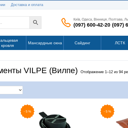
нии
Доставка и оплата
Київ, Одеса, Вінниця, Полтава, Л
(097) 600-42-20
(097) 
альцевая
Мансардные окна
Сайдинг
ЛСТК
кровля
менты VILPE (Вилпе)
Отображение 1–12 из 94 р
-
5
%
-
5
%