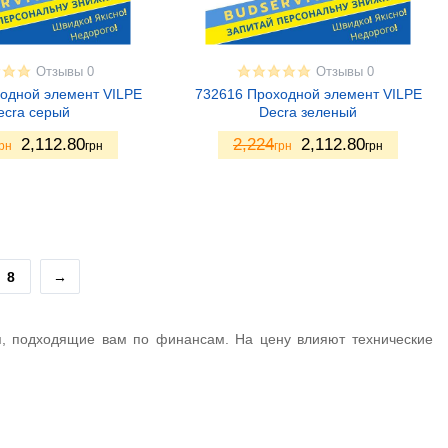
Отзывы 0
Отзывы 0
одной элемент VILPE
732616 Проходной элемент VILPE
ecra серый
Decra зеленый
2,112.80
2,224
2,112.80
рн
грн
грн
грн
8
→
я, подходящие вам по финансам. На цену влияют технические