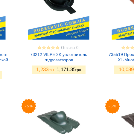
Отзывы 0
мент
73212 VILPE 2K уплотнитель
735519 Прох
ской
гидрозатворов
XL-Muot
1,233
1,171.35
10,089
грн
грн
-
5
%
-
5
%