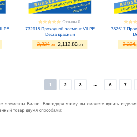
Отзывы 0
ILPE
732618 Проходной элемент VILPE
732617 Прох
Decra красный
D
2,224
2,112.80
2,224
грн
грн
г
…
1
2
3
6
7
е элементы Вилпе. Благодаря этому вы сможете купить издели
тенный товар двумя способами: