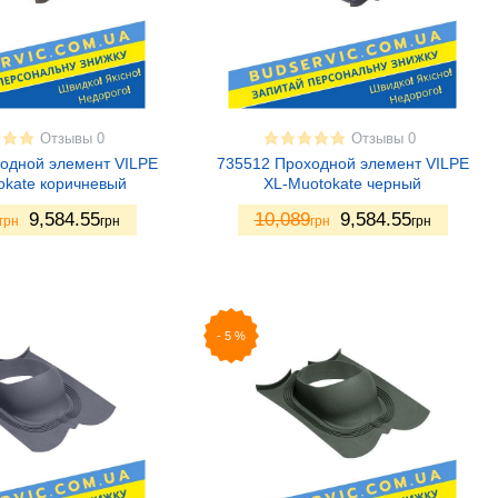
Отзывы 0
Отзывы 0
одной элемент VILPE
735512 Проходной элемент VILPE
okate коричневый
XL-Muotokate черный
9,584.55
10,089
9,584.55
грн
грн
грн
грн
-
5
%