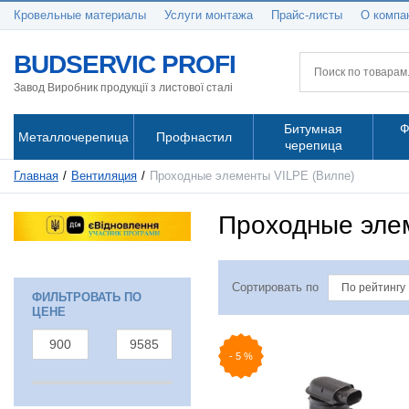
Кровельные материалы
Услуги монтажа
Прайс-листы
О компа
BUDSERVIC PROFI
Завод Виробник продукції з листової сталі
Битумная
Ф
Металлочерепица
Профнастил
черепица
Главная
Вентиляция
Проходные элементы VILPE (Вилпе)
Проходные эле
Сортировать по
ФИЛЬТРОВАТЬ ПО
ЦЕНЕ
-
5
%