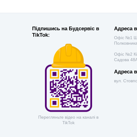
Підпишись на Будсервіс в
Адреса в
TikTok:
Офіс №1 Ш
Полковника
Офіс №2 К
Садова 48А
Адреса в
вул. Стовп
Перегляньте відео на каналі в
TikTok