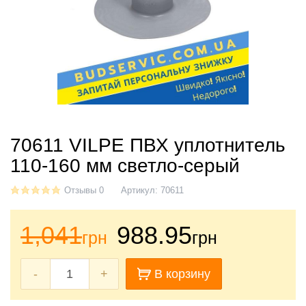
70611 VILPE ​​ПВХ уплотнитель
110-160 мм светло-серый
Отзывы 0
Артикул:
70611
1,041
988.95
грн
грн
-
+
В корзину