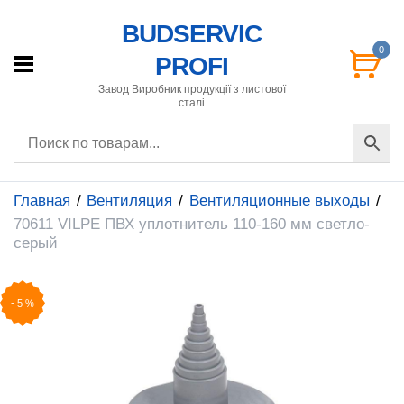
BUDSERVIC
0
PROFI
Завод Виробник продукції з листової
сталі
Главная
Вентиляция
Вентиляционные выходы
70611 VILPE ​​ПВХ уплотнитель 110-160 мм светло-
серый
-
5
%