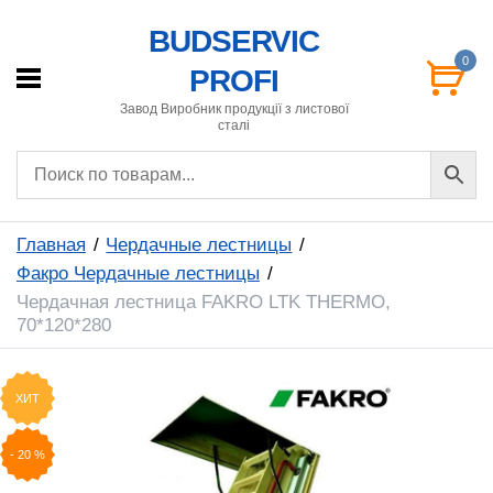
BUDSERVIC
0
PROFI
Завод Виробник продукції з листової
сталі
Главная
Чердачные лестницы
Факро Чердачные лестницы
Чердачная лестница FAKRO LTK THERMO,
70*120*280
ХИТ
-
20
%