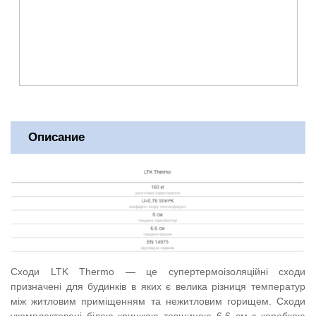
Описание
Сходи LTK Thermo — це супертермоізоляційні сходи
призначені для будинків в яких є велика різниця температур
між житловим приміщенням та нежитловим горищем. Сходи
укомплектовані білою кришкою товщиною 6,6 см з коробкою