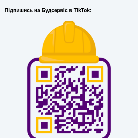
Підпишись на Будсервіс в TikTok: