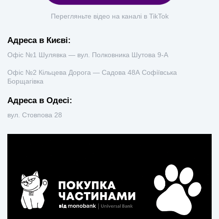
Перегляньте відео на каналі в TikTok
Адреса в Києві:
Офіс №1 Шулявка — вул. Полковника Шутова 9-А
Офіс №2 Кільцева Дорога — Садова 48А Софіївська
Борщагівка
Адреса в Одесі:
вул. Стовпова 28