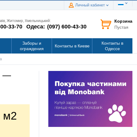
Личный кабинет
Корзина
ьвів, Житомир, Хмельницький:
600-33-70
Одеса:
(097) 600-43-30
Пустая
Заборы и
Контакты в
Контакты в Киеве
ограждения
Одессе
а
d —
 м2