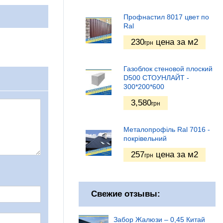
Профнастил 8017 цвет по
Ral
230
цена за м2
грн
Газоблок стеновой плоский
D500 СТОУНЛАЙТ -
300*200*600
3,580
грн
Металопрофіль Ral 7016 -
покрівельний
257
цена за м2
грн
Свежие отзывы:
Забор Жалюзи – 0,45 Китай