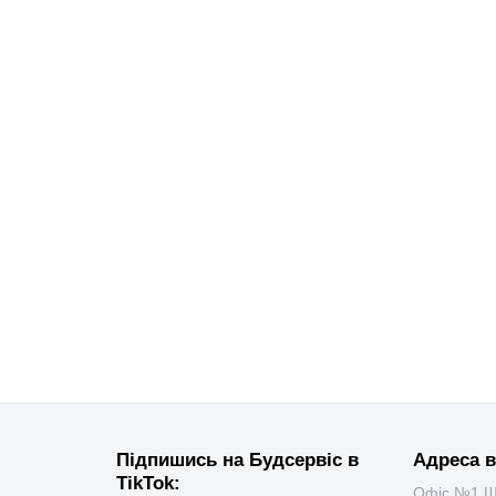
Підпишись на Будсервіс в
Адреса в
TikTok:
Офіс №1 Ш