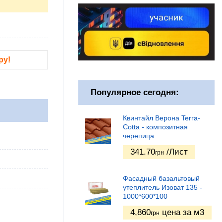
ру!
Популярное сегодня:
Квинтайл Верона Terra-
Cotta - композитная
черепица
341.70
/Лист
грн
Фасадный базальтовый
утеплитель Изоват 135 -
1000*600*100
4,860
цена за м3
грн