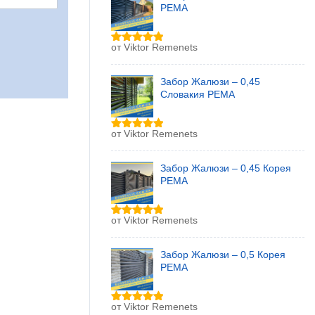
РЕМА
от Viktor Remenets
Оценка
5
из 5
Забор Жалюзи – 0,45
Словакия РЕМА
от Viktor Remenets
Оценка
5
из 5
Забор Жалюзи – 0,45 Корея
РЕМА
от Viktor Remenets
Оценка
5
из 5
Забор Жалюзи – 0,5 Корея
РЕМА
от Viktor Remenets
Оценка
5