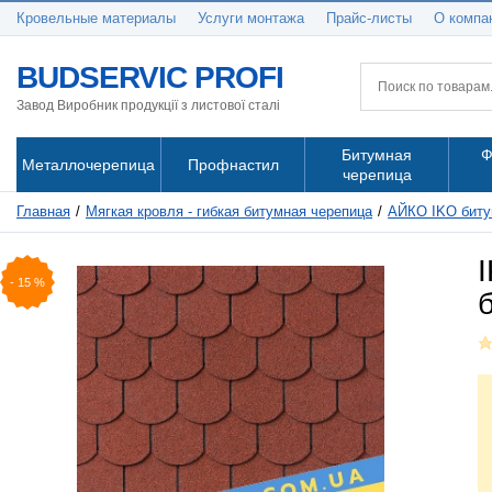
Кровельные материалы
Услуги монтажа
Прайс-листы
О компа
BUDSERVIC PROFI
Завод Виробник продукції з листової сталі
Битумная
Ф
Металлочерепица
Профнастил
черепица
Главная
Мягкая кровля - гибкая битумная черепица
АЙКО IKO биту
-
15
%