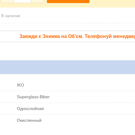
В наличии
Завжди є Знижка на Об’єм. Телефонуй менедже
IKO
Superglass-Biber
Однослойная
Окисленный