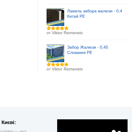
из 5
Ламель забора жалюзи - 0,4
Китай РЕ
от Viktor Remenets
Оценка
5
из 5
Забор Жалюзи - 0,45
Словакия РЕ
от Viktor Remenets
Оценка
5
из 5
 Києві:
улявка — вул.