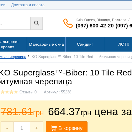
нии
Доставка и оплата
Київ, Одеса, Вінниця, Полтава, Л
(097) 600-42-20
(097) 
альцевая
Мансардные окна
Сайдинг
ЛСТК
кровля
мная черепица
IKO Superglass™-Biber: 10 Tile Red — битумная черепиц
IKO Superglass™-Biber: 10 Tile Re
битумная черепица
Отзывы 0
Артикул:
55238
781.61
664.37
цена за
грн
грн
-
+
В корзину