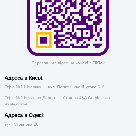
Перегляньте відео на каналі в TikTok
Адреса в Києві:
Офіс №1 Шулявка — вул. Полковника Шутова 9-А
Офіс №2 Кільцева Дорога — Садова 48А Софіївська
Борщагівка
Адреса в Одесі:
вул. Стовпова 28