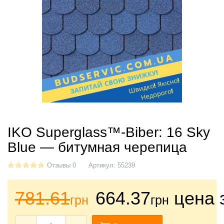
IKO Superglass™-Biber: 16 Sky
Blue — битумная черепица
Отзывы 0
Артикул:
55239
781.61
664.37
цена 
грн
грн