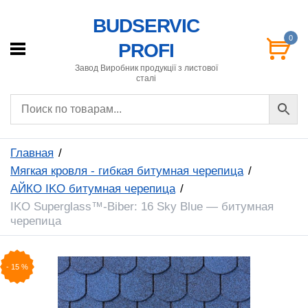
BUDSERVIC
0
PROFI
Завод Виробник продукції з листової
сталі
Главная
Мягкая кровля - гибкая битумная черепица
АЙКО IKO битумная черепица
IKO Superglass™-Biber: 16 Sky Blue — битумная
черепица
-
15
%