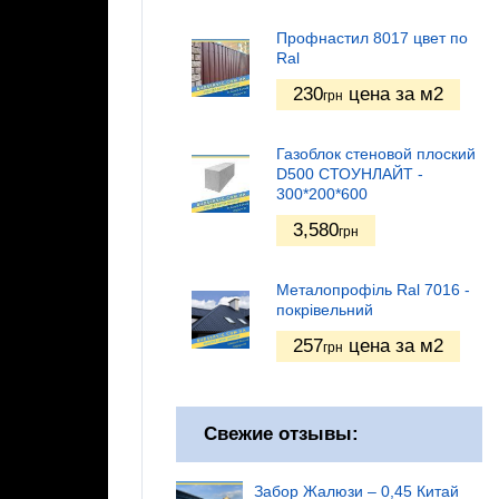
Профнастил 8017 цвет по
Ral
230
цена за м2
грн
Газоблок стеновой плоский
D500 СТОУНЛАЙТ -
300*200*600
3,580
грн
Металопрофіль Ral 7016 -
покрівельний
257
цена за м2
грн
Свежие отзывы:
Забор Жалюзи – 0,45 Китай