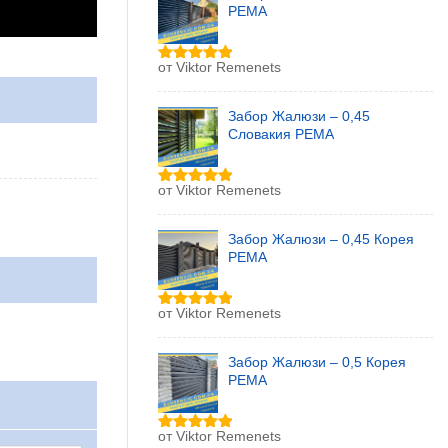
РЕМА
от Viktor Remenets
Оценка
5
из 5
Забор Жалюзи – 0,45
Словакия РЕМА
от Viktor Remenets
Оценка
5
из 5
Забор Жалюзи – 0,45 Корея
РЕМА
от Viktor Remenets
Оценка
5
из 5
Забор Жалюзи – 0,5 Корея
РЕМА
от Viktor Remenets
Оценка
5