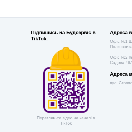
Підпишись на Будсервіс в
Адреса в
TikTok:
Офіс №1 Ш
Полковника
Офіс №2 К
Садова 48А
Адреса в
вул. Стовп
Перегляньте відео на каналі в
TikTok