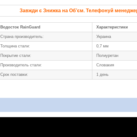
Завжди є Знижка на Об’єм. Телефонуй менедже
Водосток RainGuard
Характеристики
Страна производитель:
Украина
Толщина стали:
0,7 мм
Покрытие стали:
Полиуретан
Производитель стали:
Словакия
Срок поставки:
1 день