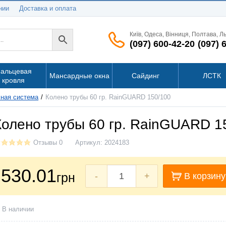
нии
Доставка и оплата
Київ, Одеса, Вінниця, Полтава, Л
(097) 600-42-20
(097) 
альцевая
Мансардные окна
Сайдинг
ЛСТК
кровля
чная система
Колено трубы 60 гр. RainGUARD 150/100
Колено трубы 60 гр. RainGUARD 1
Отзывы 0
Артикул:
2024183
530.01
грн
-
+
В корзину
В наличии