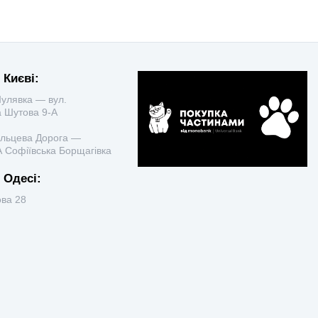
 Києві:
улявка — вул.
 Шутова 9-А
ільцева Дорога —
 Софіївська Борщагівка
 Одесі:
ова 28