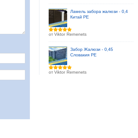
из 5
Ламель забора жалюзи - 0,4
Китай РЕ
от Viktor Remenets
Оценка
5
из 5
Забор Жалюзи - 0,45
Словакия РЕ
от Viktor Remenets
Оценка
5
из 5