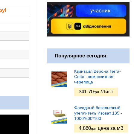
ру!
Популярное сегодня:
Квинтайл Верона Terra-
Cotta - композитная
черепица
341.70
/Лист
грн
Фасадный базальтовый
утеплитель Изоват 135 -
1000*600*100
4,860
цена за м3
грн