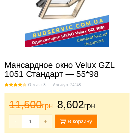
Мансардное окно Velux GZL
1051 Стандарт — 55*98
Отзывы 3
Артикул:
24248
11,500
8,602
грн
грн
-
+
В корзину