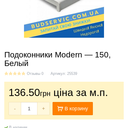
Подоконники Modern — 150,
Белый
Отзывы 0
Артикул:
25539
136.50
ціна за м.п.
грн
-
+
В корзину
В наличии