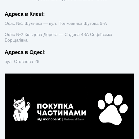
Адреса в Києві:
Офіс №1 Шулявка — вул. Полковника Шутова 9-А
Офіс №2 Кільцева Дорога — Садова 48А Софіївська
Борщагівка
Адреса в Одесі:
вул. Стовпова 28