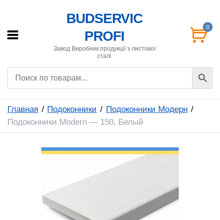
BUDSERVIC
0
PROFI
Завод Виробник продукції з листової
сталі
Главная
Подоконники
Подоконники Модерн
Подоконники Modern — 150, Белый