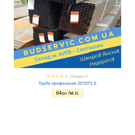
Отзывы 0
Труба профильная 20*20*1.5
64
/м.п.
грн