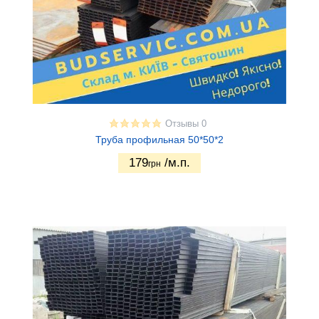
Отзывы 0
Труба профильная 50*50*2
179
/м.п.
грн