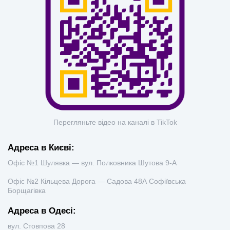
Перегляньте відео на каналі в TikTok
Адреса в Києві:
Офіс №1 Шулявка — вул. Полковника Шутова 9-А
Офіс №2 Кільцева Дорога — Садова 48А Софіївська
Борщагівка
Адреса в Одесі:
вул. Стовпова 28