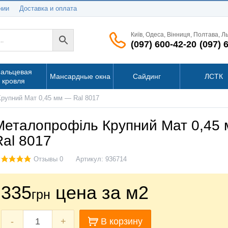
нии
Доставка и оплата
Київ, Одеса, Вінниця, Полтава, Л
(097) 600-42-20
(097) 
альцевая
Мансардные окна
Сайдинг
ЛСТК
кровля
рупний Мат 0,45 мм — Ral 8017
Металопрофіль Крупний Мат 0,45
Ral 8017
Отзывы 0
Артикул:
936714
335
цена за м2
грн
-
+
В корзину