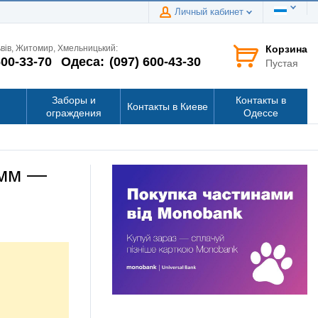
Личный кабинет
Корзина
ьвів, Житомир, Хмельницький:
600-33-70
Одеса:
(097) 600-43-30
Пустая
Заборы и
Контакты в
Контакты в Киеве
ограждения
Одессе
 мм —