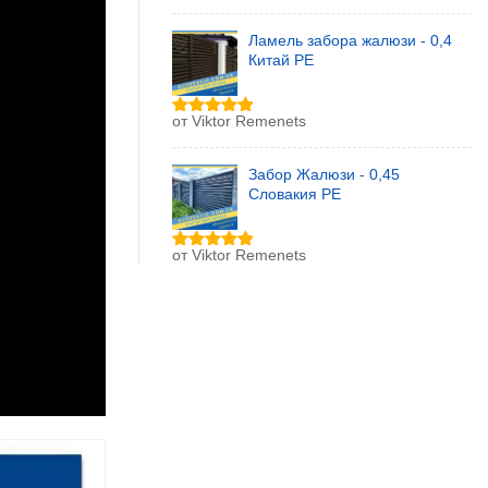
из 5
Ламель забора жалюзи - 0,4
Китай РЕ
от Viktor Remenets
Оценка
5
из 5
Забор Жалюзи - 0,45
Словакия РЕ
от Viktor Remenets
Оценка
5
из 5