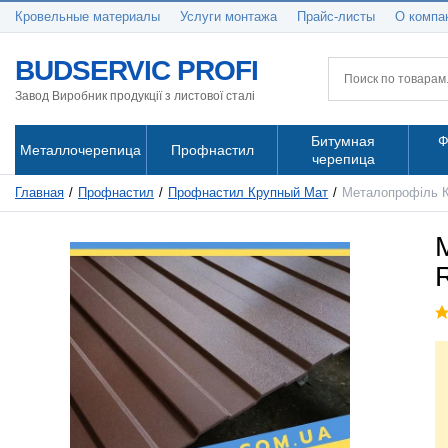
Кровельные материалы
Услуги монтажа
Прайс-листы
О компа
BUDSERVIC PROFI
Завод Виробник продукції з листової сталі
Битумная
Ф
Металлочерепица
Профнастил
черепица
Главная
Профнастил
Профнастил Крупный Мат
Металопрофіль К