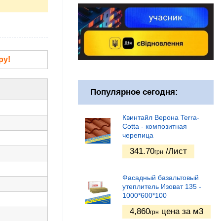
ру!
Популярное сегодня:
Квинтайл Верона Terra-
Cotta - композитная
черепица
341.70
/Лист
грн
Фасадный базальтовый
утеплитель Изоват 135 -
1000*600*100
4,860
цена за м3
грн