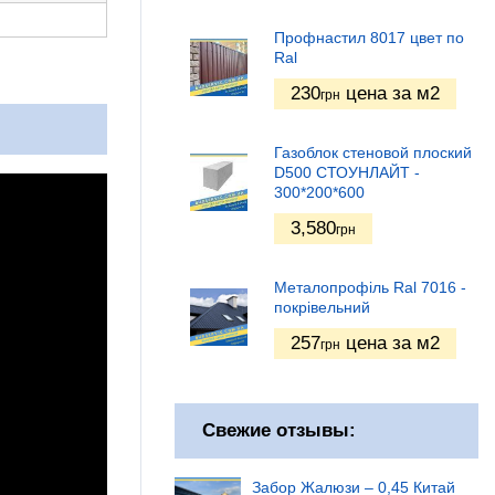
Профнастил 8017 цвет по
Ral
230
цена за м2
грн
Газоблок стеновой плоский
D500 СТОУНЛАЙТ -
300*200*600
3,580
грн
Металопрофіль Ral 7016 -
покрівельний
257
цена за м2
грн
Свежие отзывы:
Забор Жалюзи – 0,45 Китай