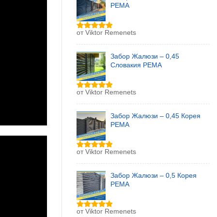
РЕМА
от Viktor Remenets
Оценка
5
из 5
Забор Жалюзи – 0,45
Словакия РЕМА
от Viktor Remenets
Оценка
5
из 5
Забор Жалюзи – 0,45 Корея
РЕМА
от Viktor Remenets
Оценка
5
из 5
Забор Жалюзи – 0,5 Корея
РЕМА
от Viktor Remenets
Оценка
5