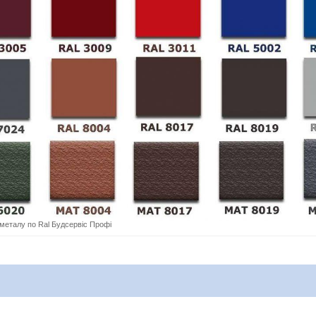
металу по Ral Будсервіс Профі