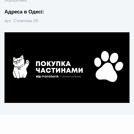
Борщагівка
Адреса в Одесі:
вул. Стовпова 28
Рус
Укр