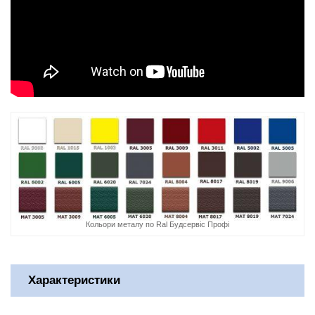
Кольори металу по Ral Будсервіс Профі
Характеристики