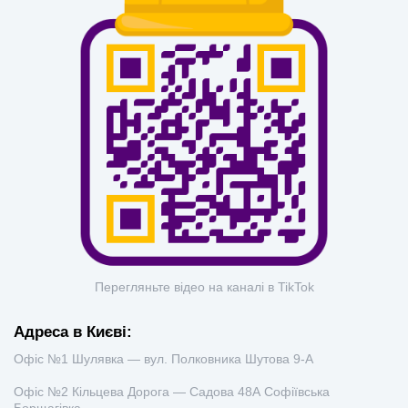
Перегляньте відео на каналі в TikTok
Адреса в Києві:
Офіс №1 Шулявка — вул. Полковника Шутова 9-А
Офіс №2 Кільцева Дорога — Садова 48А Софіївська