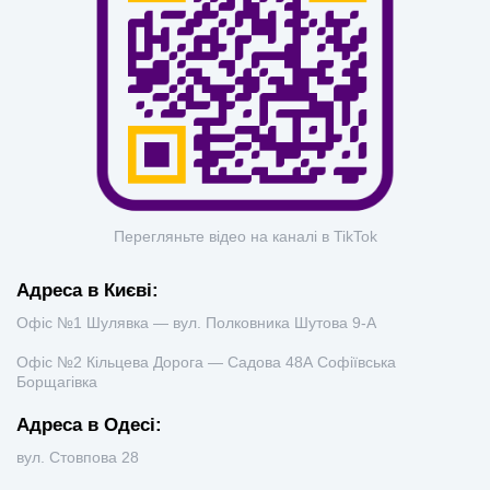
Перегляньте відео на каналі в TikTok
Адреса в Києві:
Офіс №1 Шулявка — вул. Полковника Шутова 9-А
Офіс №2 Кільцева Дорога — Садова 48А Софіївська
Борщагівка
Адреса в Одесі:
вул. Стовпова 28