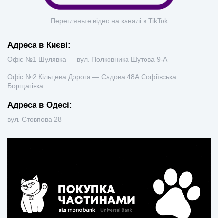
Перегляньте відео на каналі в TikTok
Адреса в Києві:
Офіс №1 Шулявка — вул. Полковника Шутова 9-А
Офіс №2 Кільцева Дорога — Садова 48А Софіївська
Борщагівка
Адреса в Одесі:
вул. Стовпова 28