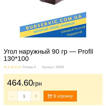
Угол наружный 90 гр — Profil
130*100
Отзывы 0
Артикул:
49240
464.60
грн
-
+
В корзину