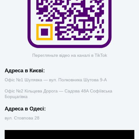
Перегляньте відео на каналі в TikTok
Адреса в Києві:
Офіс №1 Шулявка — вул. Полковника Шутова 9-А
Офіс №2 Кільцева Дорога — Садова 48А Софіївська
Борщагівка
Адреса в Одесі:
вул. Стовпова 28