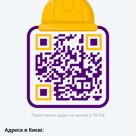
Перегляньте відео на каналі в TikTok
Адреса в Києві: