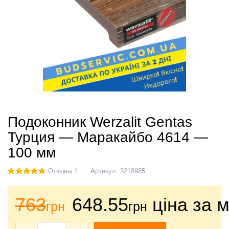
Подоконник Werzalit Gentas
Турция — Маракайбо 4614 —
100 мм
Отзывы 1
Артикул:
3218985
763
648.55
ціна за м
грн
грн