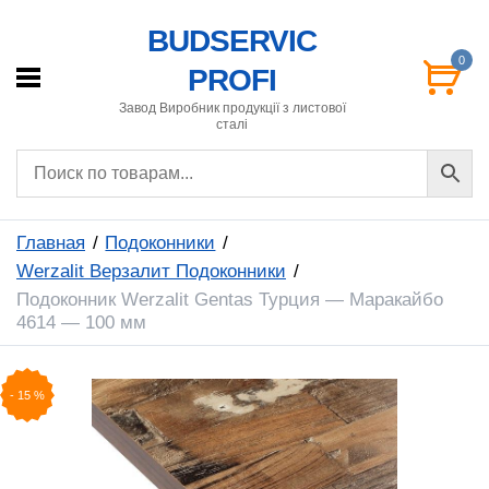
BUDSERVIC
0
PROFI
Завод Виробник продукції з листової
сталі
Главная
Подоконники
Werzalit Верзалит Подоконники
Подоконник Werzalit Gentas Турция — Маракайбо
4614 — 100 мм
-
15
%