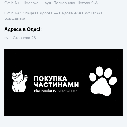
Офіс №1 Шулявка — вул. Полковника Шутова 9-А
Офіс №2 Кільцева Дорога — Садова 48А Софіївська
Борщагівка
Адреса в Одесі:
вул. Стовпова 28