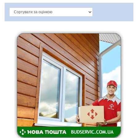
САЙДИНГ:
Металевий
19
Пластиковий
13
Пластиковий
13
Металевий
19
ВИРОБНИК САЙДИНГА:
Будсервіс
19
Фасайдинг
13
Фасайдинг
13
Будсервіс
19
КОЛІР САЙДИНГА: