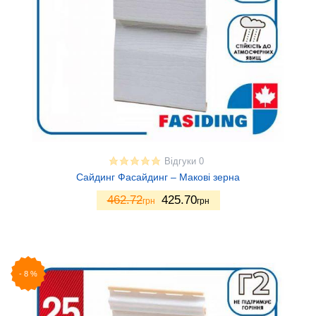
Відгуки 0
Сайдинг Фасайдинг – Макові зерна
462.72
425.70
грн
грн
-
8
%