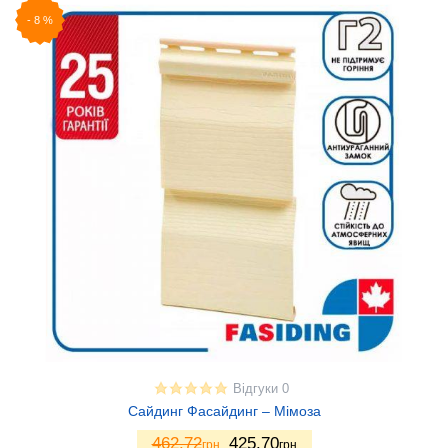
-
8
%
Відгуки 0
Сайдинг Фасайдинг – Мімоза
462.72
425.70
грн
грн