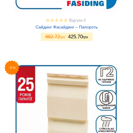
Відгуки 0
Сайдинг Фасайдинг – Папороть
462.72
425.70
грн
грн
-
8
%