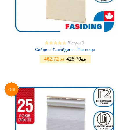
Відгуки 0
Сайдинг Фасайдинг – Пшениця
462.72
425.70
грн
грн
-
8
%