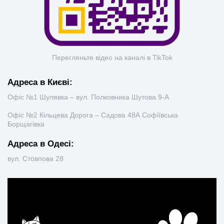
Перегляньте відео на каналі в TikTok
Адреса в Києві:
Офіс №1 Шулявка – вул. Полковника Шутова 9-А
Офіс №2 Кільцева Дорога – Садова 48А Софіївська
Борщагівка
Адреса в Одесі:
вул. Стовпова 28