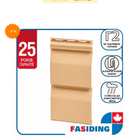
-
8
%