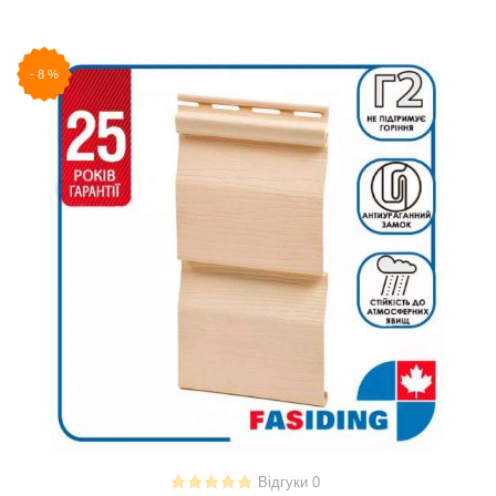
-
8
%
Відгуки 0