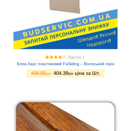
Відгуки 1
Блок-Хаус пластиковий FaSiding – Волоський горіх
439.55
404.39
ціна за Шт.
грн
грн