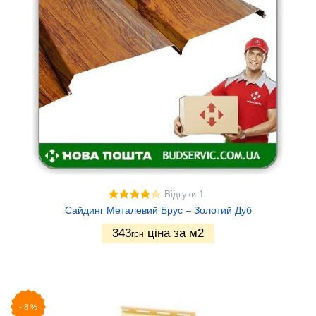
Відгуки 1
Сайдинг Металевий Брус – Золотий Дуб
343
ціна за м2
грн
-
8
%