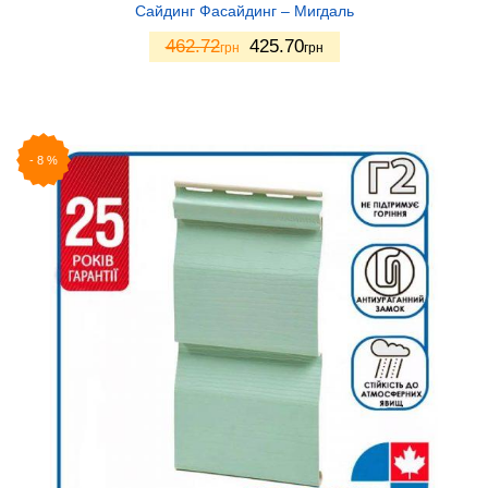
Сайдинг Фасайдинг – Мигдаль
462.72
425.70
грн
грн
-
8
%