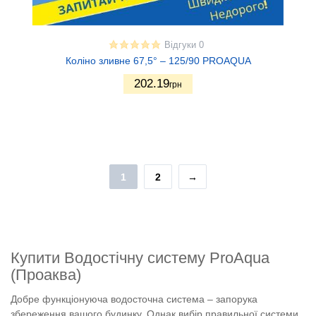
Відгуки 0
Коліно зливне 67,5° – 125/90 PROAQUA
202.19
грн
1
2
→
Купити Водостічну систему ProAqua
(Проаква)
Добре функціонуюча водосточна система – запорука
збереження вашого будинку. Однак вибір правильної системи