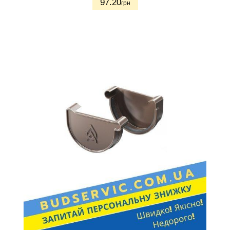
97.20
грн