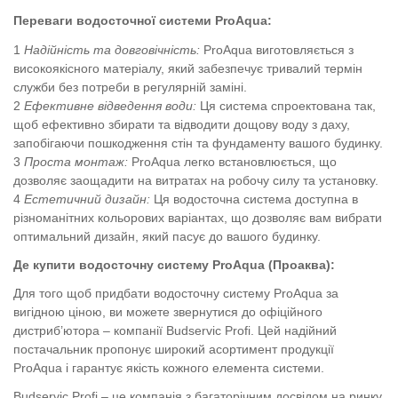
Переваги водосточної системи ProAqua:
Надійність та довговічність:
ProAqua виготовляється з
високоякісного матеріалу, який забезпечує тривалий термін
служби без потреби в регулярній заміні.
Ефективне відведення води:
Ця система спроектована так,
щоб ефективно збирати та відводити дощову воду з даху,
запобігаючи пошкодження стін та фундаменту вашого будинку.
Проста монтаж:
ProAqua легко встановлюється, що
дозволяє заощадити на витратах на робочу силу та установку.
Естетичний дизайн:
Ця водосточна система доступна в
різноманітних кольорових варіантах, що дозволяє вам вибрати
оптимальний дизайн, який пасує до вашого будинку.
Де купити водосточну систему ProAqua (Проаква):
Для того щоб придбати водосточну систему ProAqua за
вигідною ціною, ви можете звернутися до офіційного
дистриб’ютора – компанії Budservic Profi. Цей надійний
постачальник пропонує широкий асортимент продукції
ProAqua і гарантує якість кожного елемента системи.
Budservic Profi – це компанія з багаторічним досвідом на ринку