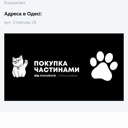
Борщагівка
Адреса в Одесі:
вул. Стовпова 28
Рус
Укр