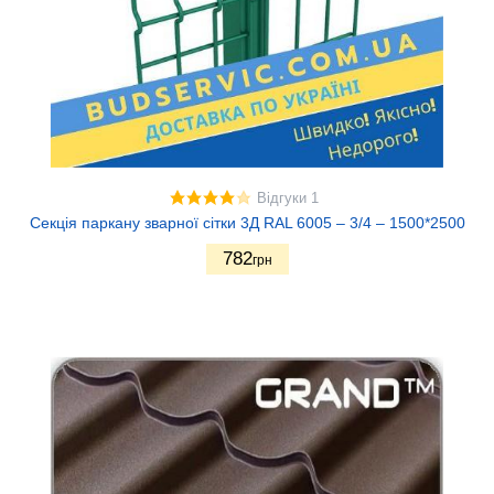
Відгуки 1
Секція паркану зварної сітки 3Д RAL 6005 – 3/4 – 1500*2500
782
грн