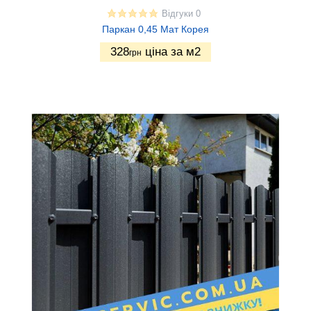
Відгуки 0
Паркан 0,45 Мат Корея
328
ціна за м2
грн