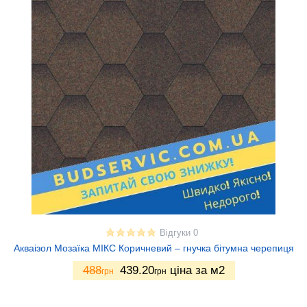
Відгуки 0
Акваізол Мозаїка МІКС Коричневий – гнучка бітумна черепиця
488
439.20
ціна за м2
грн
грн