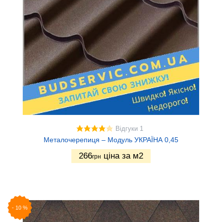
Відгуки 1
Металочерепиця – Модуль УКРАЇНА 0,45
266
ціна за м2
грн
-
10
%