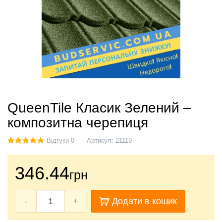
QueenTile Класик Зелений –
композитна черепиця
Відгуки 0
Артикул:
21119
346.44
грн
-
+
Додати в кошик