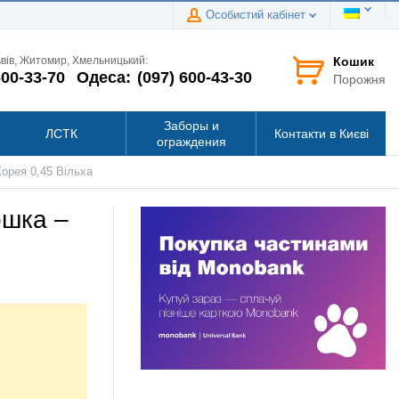
Особистий кабінет
Кошик
ьвів, Житомир, Хмельницький:
600-33-70
Одеса:
(097) 600-43-30
Порожня
Заборы и
ЛСТК
Контакти в Києві
ограждения
орея 0,45 Вільха
ошка –