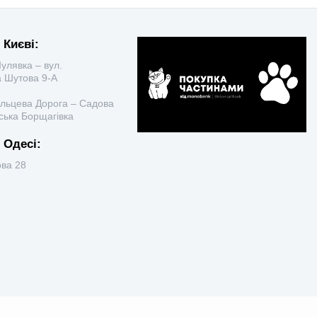
 Києві:
лявка – вул.
 Шутова 9-А
льцева Дорога – Садова
ська Борщагівка
 Одесі:
ова 28