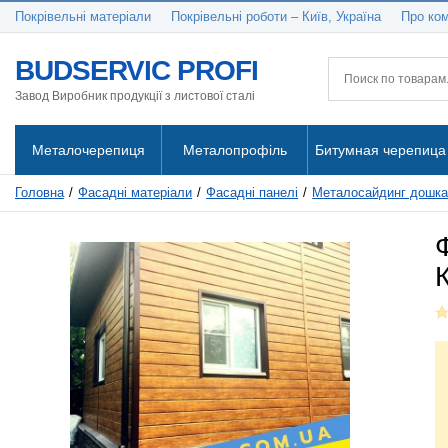
Покрівельні матеріали
Покрівельні роботи – Київ, Україна
Про ко
BUDSERVIC PROFI
Завод Виробник продукції з листової сталі
Металочерепиця
Металопрофіль
Битумная черепица
Головна
Фасадні матеріали
Фасадні панелі
Металосайдинг дошка 