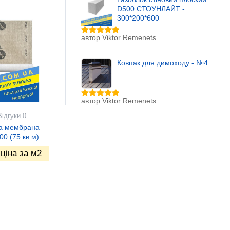
D500 СТОУНЛАЙТ -
300*200*600
автор Viktor Remenets
Оцінено в
5
з 5
Ковпак для димоходу - №4
автор Viktor Remenets
Оцінено в
5
з 5
Відгуки 0
а мембрана
00 (75 кв.м)
ціна за м2