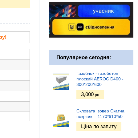
ру!
Популярное сегодня:
Газоблок - газобетон
плоский AEROC D400 -
300*200*600
3,000
грн
Скловата Ізовер Скатна
покрівля - 1170*610*50
Ціна по запиту