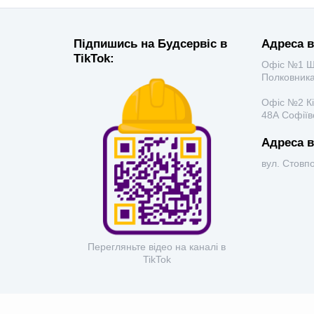
Підпишись на Будсервіс в
Адреса в
TikTok:
Офіс №1 Шу
Полковника
Офіс №2 Кі
48А Софіїв
Адреса в
вул. Стовп
Перегляньте відео на каналі в
TikTok
Рус
Укр