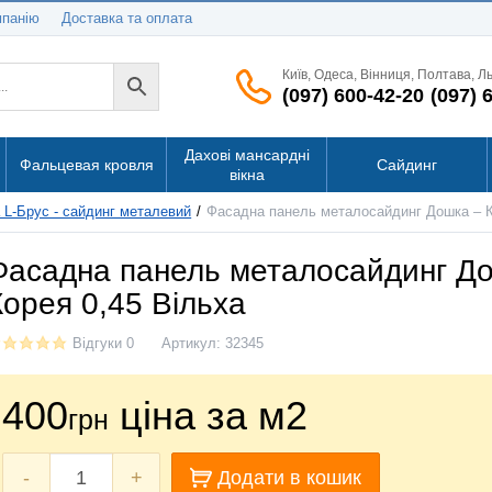
мпанію
Доставка та оплата
Київ, Одеса, Вінниця, Полтава, Л
(097) 600-42-20
(097) 
Дахові мансардні
Фальцевая кровля
Сайдинг
вікна
L-Брус - сайдинг металевий
Фасадна панель металосайдинг Дошка – К
Фасадна панель металосайдинг Д
Корея 0,45 Вільха
Відгуки 0
Артикул:
32345
400
ціна за м2
грн
-
+
Додати в кошик