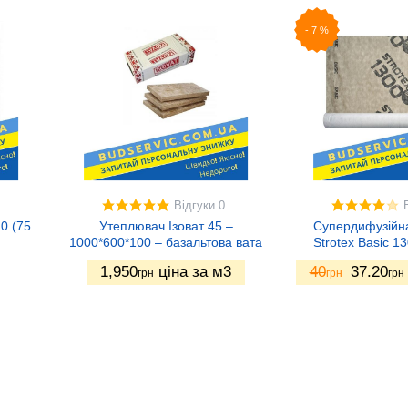
-
7
%
Відгуки 0
0 (75
Утеплювач Ізоват 45 –
Супердифузійн
1000*600*100 – базальтова вата
Strotex Basic 13
1,950
ціна за м3
40
37.20
грн
грн
грн