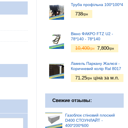
Труба профільна 100*100*4
738
грн
Вікно ФАКРО FTZ U2 -
78*140 - 78*140
10,400
7,800
грн
грн
Ламель Паркану Жалюзі -
Коричневий колір Ral 8017
71.25
ціна за м.п.
грн
Свежие отзывы:
Газоблок стіновий плоский
D400 СТОУНЛАЙТ -
400*200*600