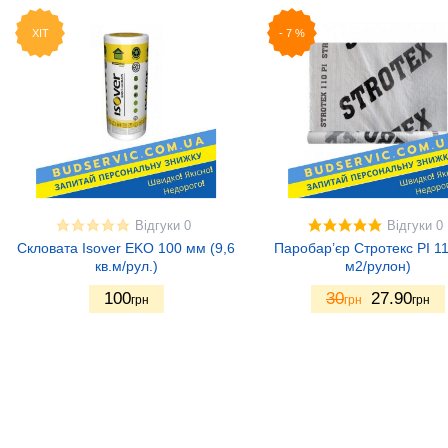
ХІТ
-
7
%
Відгуки 0
Відгуки 0
Скловата Isover EKO 100 мм (9,6
Паробар’єр Стротекс PI 11
кв.м/рул.)
м2/рулон)
100
30
27.90
грн
грн
грн