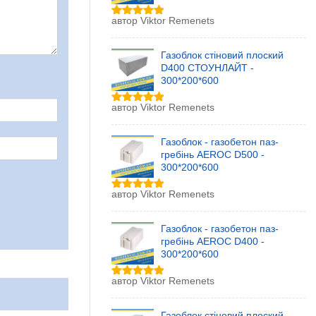
автор Viktor Remenets
Оцінено в
5
з 5
Газоблок стіновий плоский
D400 СТОУНЛАЙТ -
300*200*600
автор Viktor Remenets
Оцінено в
5
з 5
Газоблок - газобетон паз-
гребінь AEROC D500 -
300*200*600
автор Viktor Remenets
Оцінено в
5
з 5
Газоблок - газобетон паз-
гребінь AEROC D400 -
300*200*600
автор Viktor Remenets
Оцінено в
5
з 5
Газоблок стіновий плоский