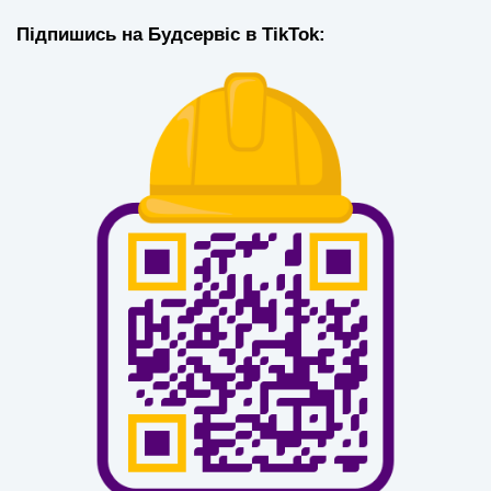
Підпишись на Будсервіс в TikTok: