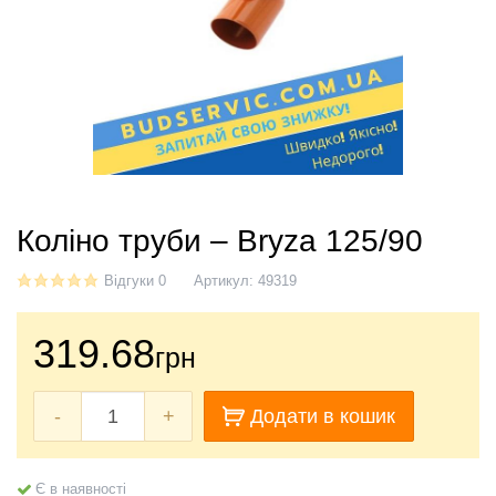
Коліно труби – Bryza 125/90
Відгуки 0
Артикул:
49319
319.68
грн
-
+
Додати в кошик
Є в наявності