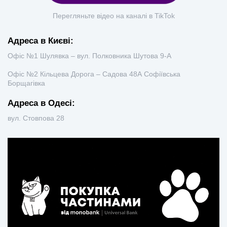
Перегляньте відео на каналі в TikTok
Адреса в Києві:
Офіс №1 Шулявка – вул. Полковника Шутова 9-А
Офіс №2 Кільцева Дорога – Садова 48А Софіївська
Борщагівка
Адреса в Одесі:
вул. Стовпова 28