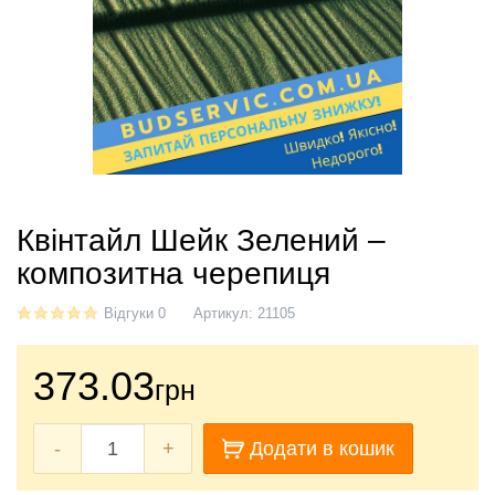
Квінтайл Шейк Зелений –
композитна черепиця
Відгуки 0
Артикул:
21105
373.03
грн
-
+
Додати в кошик