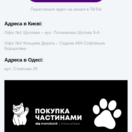
Перегляньте відео на каналі в TikTok
Адреса в Києві:
Офіс №1 Шулявка – вул. Полковника Шутова 9-А
Офіс №2 Кільцева Дорога – Садова 48А Софіївська
Борщагівка
Адреса в Одесі:
вул. Стовпова 28