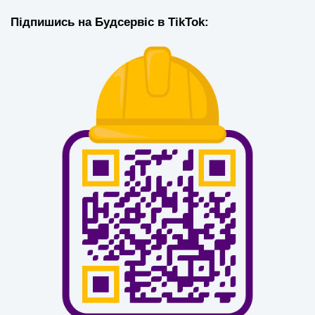
Підпишись на Будсервіс в TikTok: