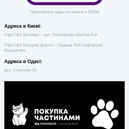
Перегляньте відео на каналі в TikTok
Адреса в Києві:
Офіс №1 Шулявка – вул. Полковника Шутова 9-А
Офіс №2 Кільцева Дорога – Садова 48А Софіївська
Борщагівка
Адреса в Одесі:
вул. Стовпова 28