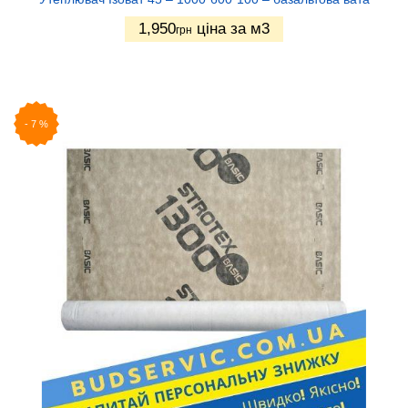
1,950
ціна за м3
грн
-
7
%