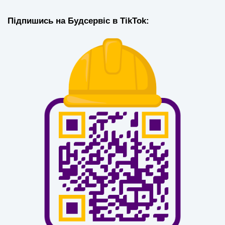
Підпишись на Будсервіс в TikTok: