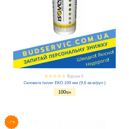
Відгуки 0
Скловата Isover EKO 100 мм (9,6 кв.м/рул.)
100
грн
-
7
%